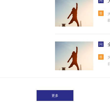
问
答
问
答
更多