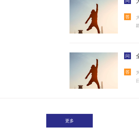
问
答
问
答
更多